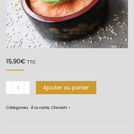
15,90
€
TTC
quantité
Ajouter au panier
de
Chirashi
Catégories :
À la carte
,
Chirashi
Saumon
-
Avocat