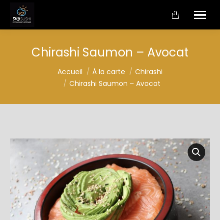
Chirashi Saumon – Avocat
Vous êtes ici :
Accueil
À la carte
Chirashi
Chirashi Saumon – Avocat