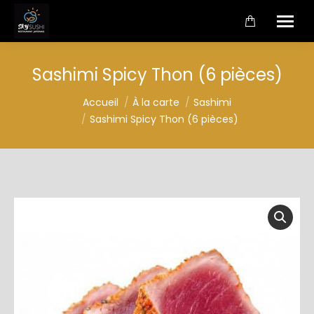
Sashimi Spicy Thon (6 pièces)
Vous êtes ici :
Accueil
À la carte
Sashimi
Sashimi Spicy Thon (6 pièces)