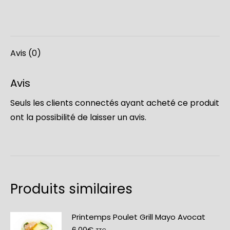
Spicy
Thon
(6
pièces)
Avis (0)
Avis
Seuls les clients connectés ayant acheté ce produit
ont la possibilité de laisser un avis.
Produits similaires
Printemps Poulet Grill Mayo Avocat
6,00
€