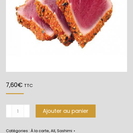
7,60
€
TTC
quantité
Ajouter au panier
de
Sashimi
Catégories :
À la carte
,
All
,
Sashimi