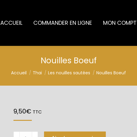
ACCUEIL
COMMANDER EN LIGNE
MON COMPT
Nouilles Boeuf
Vous êtes ici :
Accueil
Thaï
Les nouilles sautées
Nouilles Boeuf
9,50
€
TTC
quantité