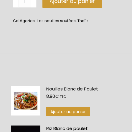
Ajouter au panier
de
Nouilles
Catégories :
Les nouilles sautées
,
Thaï
Boeuf
Nouilles Blanc de Poulet
8,90
€
TTC
Ajouter au panier
Riz Blanc de poulet